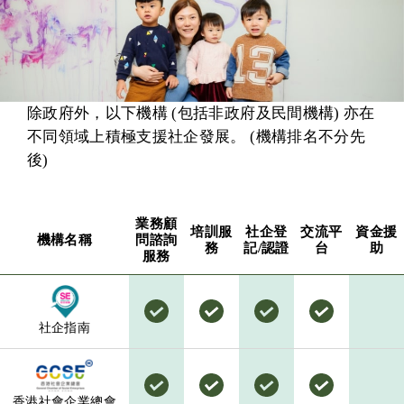
除政府外，以下機構 (包括非政府及民間機構) 亦在
不同領域上積極支援社企發展。 (機構排名不分先
後)
業務顧
培訓服
社企登
交流平
資金援
機構名稱
問諮詢
務
記/認證
台
助
服務
社企指南
香港社會企業總會