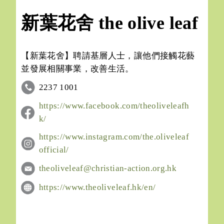
新葉花舍 the olive leaf
【新葉花舍】聘請基層人士，讓他們接觸花藝
並發展相關事業，改善生活。
2237 1001
https://www.facebook.com/theoliveleafh
k/
https://www.instagram.com/the.oliveleaf
official/
theoliveleaf@christian-action.org.hk
https://www.theoliveleaf.hk/en/