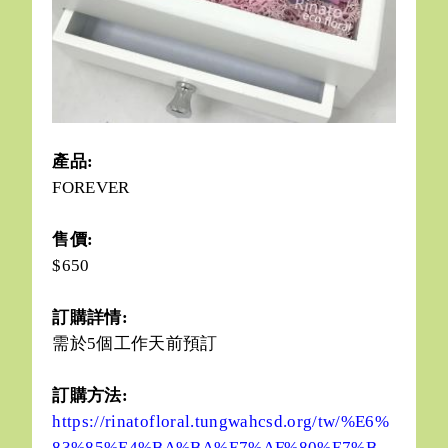
產品:
FOREVER
售價:
$650
訂購詳情:
需於5個工作天前預訂
訂購方法:
https://rinatofloral.tungwahcsd.org/tw/%E6%
83%85%E4%BA%BA%E7%AF%80%E7%B