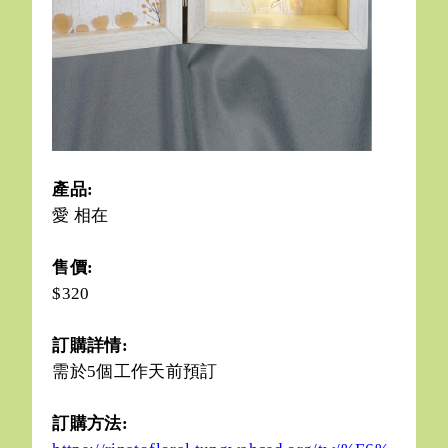
產品:
愛 相在
售價:
$320
訂購詳情:
需於5個工作天前預訂
訂購方法: