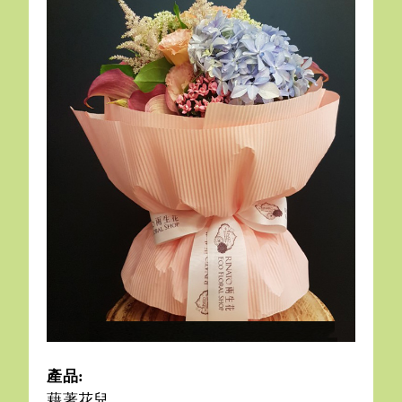
產品:
藉著花兒