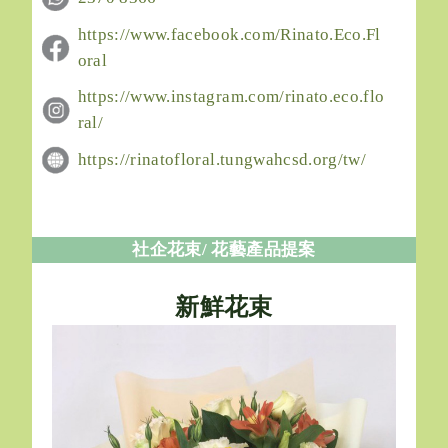
https://www.facebook.com/Rinato.Eco.Fl
oral
https://www.instagram.com/rinato.eco.flo
ral/
https://rinatofloral.tungwahcsd.org/tw/
社企花束/ 花藝產品提案
新鮮花束