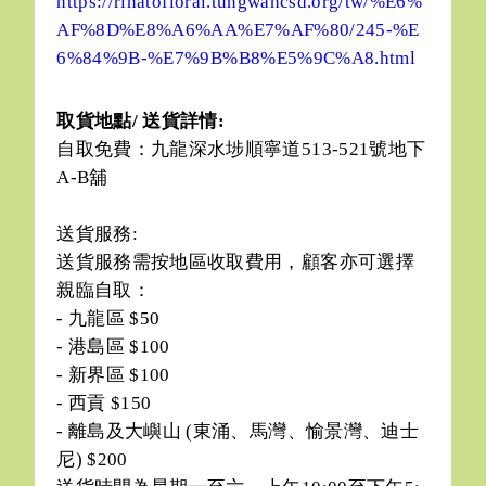
https://rinatofloral.tungwahcsd.org/tw/%E6%
AF%8D%E8%A6%AA%E7%AF%80/245-%E
6%84%9B-%E7%9B%B8%E5%9C%A8.html
取貨地點/ 送貨詳情:
自取免費：九龍深水埗順寧道513-521號地下
A-B舖
送貨服務:
送貨服務需按地區收取費用，顧客亦可選擇
親臨自取：
- 九龍區 $50
- 港島區 $100
- 新界區 $100
- 西貢 $150
- 離島及大嶼山 (東涌、馬灣、愉景灣、迪士
尼) $200