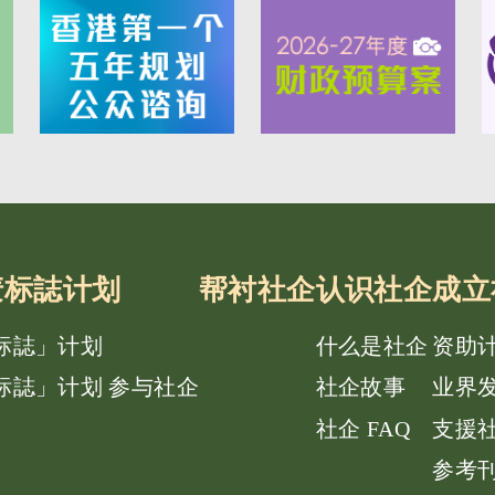
e唛标誌计划
帮衬社企
认识社企
成立
唛标誌」计划
什么是社企
资助
唛标誌」计划 参与社企
社企故事
业界
社企 FAQ
支援
参考