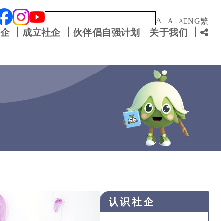
关键字
A
ENG
繁
A
A
社企
成立社企
伙伴倡自强计划
关于我们
认识社企