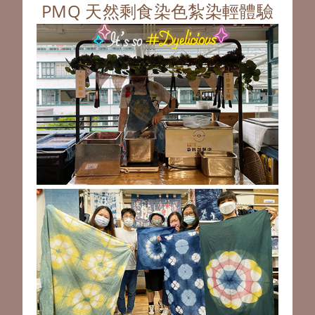
PMQ 天然剩食染色紮染輕體驗