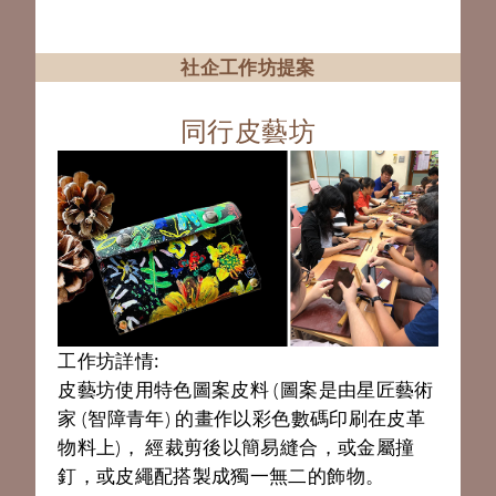
社企工作坊提案
同行皮藝坊
工作坊詳情:
皮藝坊使用特色圖案皮料 (圖案是由星匠藝術
家 (智障青年) 的畫作以彩色數碼印刷在皮革
物料上)， 經裁剪後以簡易縫合，或金屬撞
釘，或皮繩配搭製成獨一無二的飾物。