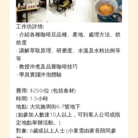
工作坊詳情:
- 介紹各種咖啡豆品種、產地、處理方法、烘
焙度
- 講解萃取原理、研磨度、水溫及水粉比例等
等
- 教授沖煮及品嘗咖啡技巧
- 學員實踐沖泡體驗
費用:
$250/位 (包括食材)
時間:
1.5小時
地點:
大坑施弼街6-7號地下
(如參加人數達10人以上，可到客人公司或指
定地點舉辦活動。)
對象:
6歲或以上人士 (小童需由家長陪同參