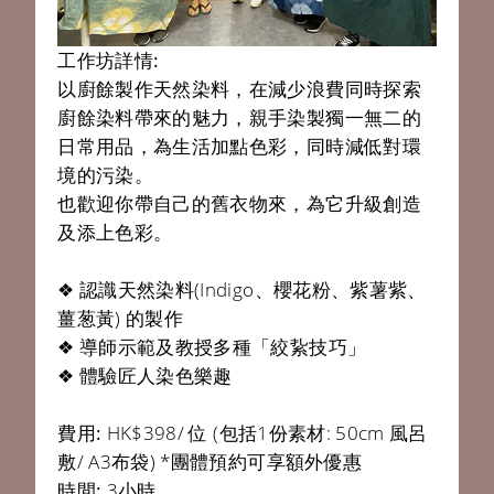
工作坊詳情:
以廚餘製作天然染料，在減少浪費同時探索
廚餘染料帶來的魅力，親手染製獨一無二的
日常用品，為生活加點色彩，同時減低對環
境的污染。
也歡迎你帶自己的舊衣物來，為它升級創造
及添上色彩。
❖ 認識天然染料(Indigo、櫻花粉、紫薯紫、
薑葱黃) 的製作
❖ 導師示範及教授多種「絞紥技巧」
❖ 體驗匠人染色樂趣
費用:
HK$398/ 位 (包括1份素材: 50cm 風呂
敷/ A3布袋) *團體預約可享額外優惠
時間:
3小時