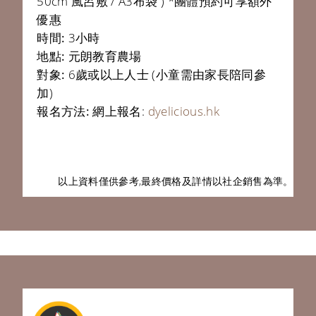
50cm 風呂敷 / A3布袋 ) *團體預約可享額外
優惠
時間:
3小時
地點:
元朗教育農場
對象:
6歲或以上人士 (小童需由家長陪同參
加)
報名方法:
網上報名:
dyelicious.hk
以上資料僅供參考,最終價格及詳情以
社企銷售為準。