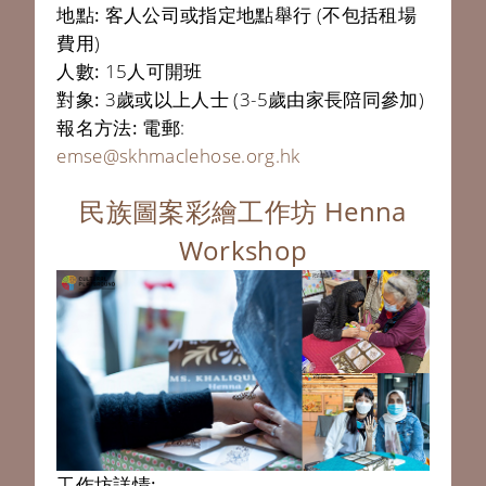
地點:
客人公司或指定地點舉行 (不包括租場
費用)
人數:
15人可開班
對象:
3歲或以上人士 (3-5歲由家長陪同參加)
報名方法:
電郵:
emse@skhmaclehose.org.hk
民族圖案彩繪工作坊 Henna
Workshop
工作坊詳情: