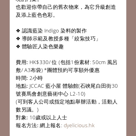
也歡迎你帶自己的舊衣物來，為它升級創造
及添上藍色色彩。
❖ 認識藍染 Indigo 染料的製作
❖ 導師示範及教授多種「絞紥技巧」
❖ 體驗匠人染色樂趣
費用:
HK$330/ 位 (包括1份素材: 50cm 風呂
敷/ A3布袋) *團體預約可享額外優惠
時間:
2小時
地點:
JCCAC 藍小屋 體驗館(石硤尾白田街30
號賽馬會創意藝術中心 L2-10)
(可到客人公司或指定地點舉辦活動，活動人
數另議。)
對象:
10歲或以上人士
報名方法:
網上報名:
dyelicious.hk