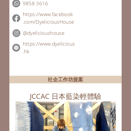
9858 3616
https://
www.
facebook
.com/
Dyelicious
House
@dyelicious
house
https://
www.
dyelicious
.hk
社企工作坊提案
JCCAC 日本藍染輕體驗