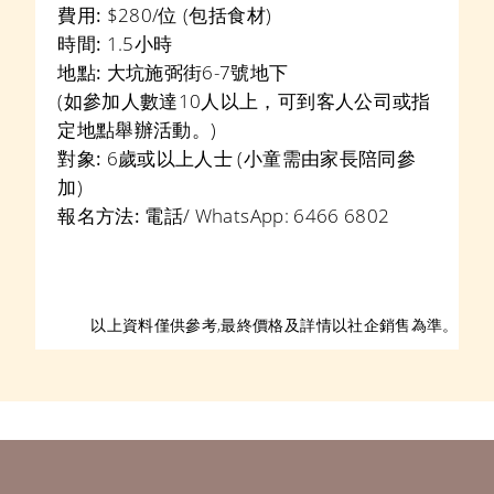
費用:
$280/位 (包括食材)
時間:
1.5小時
地點:
大坑施弼街6-7號地下
(如參加人數達10人以上，可到客人公司或指
定地點舉辦活動。)
對象:
6歲或以上人士 (小童需由家長陪同參
加)
報名方法:
電話/ WhatsApp:
6466 6802
以上資料僅供參考,最終價格及詳情以
社企銷售為準。