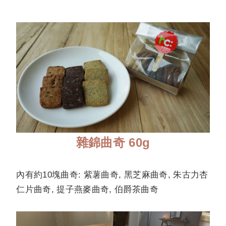
雜錦曲奇 60g
內有約10塊曲奇: 紫薯曲奇, 黑芝麻曲奇, 朱古力杏
仁片曲奇, 提子燕麥曲奇, 伯爵茶曲奇