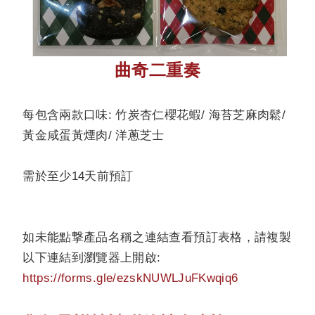
曲奇二重奏
每包含兩款口味: 竹炭杏仁櫻花蝦/ 海苔芝麻肉鬆/
黃金咸蛋黃煙肉/ 洋蔥芝士
需於至少14天前預訂
如未能點撃產品名稱之連結查看預訂表格，請複製
以下連結到瀏覽器上開啟:
https://forms.gle/ezskNUWLJuFKwqiq6