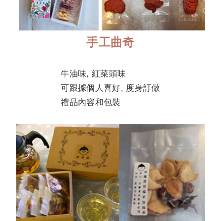
手工曲奇
牛油味, 紅菜頭味
可跟據個人喜好, 度身訂做
禮品內容和包裝