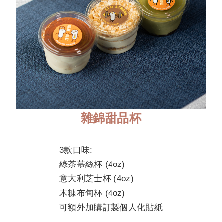
雜錦甜品杯
3款口味:
綠茶慕絲杯 (4oz)
意大利芝士杯 (4oz)
木糠布甸杯 (4oz)
可額外加購訂製個人化貼紙