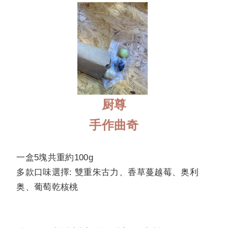
厨尊
手作曲奇
一盒5塊共重約100g
多款口味選擇: 雙重朱古力、香草蔓越莓、奥利
奥、葡萄乾核桃