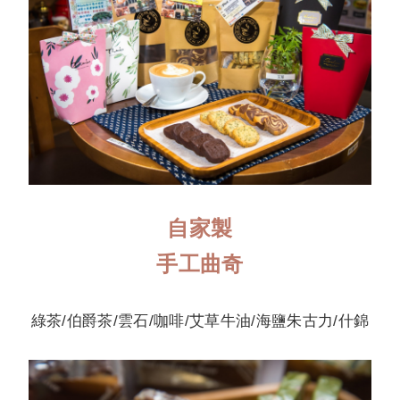
自家製
手工曲奇
綠茶/伯爵茶/雲石/咖啡/艾草牛油/海鹽朱古力/什錦