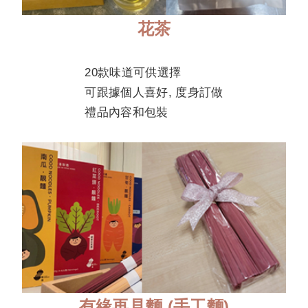
花茶
20款味道可供選擇
可跟據個人喜好, 度身訂做
禮品內容和包裝
有緣再見麵 (手工麵)