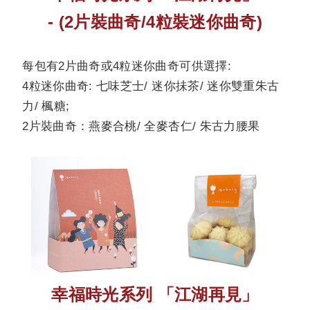
- (2片裝曲奇/4粒裝迷你曲奇)
每包有2片曲奇或4粒迷你曲奇可供選擇:
4粒迷你曲奇: 七味芝士/ 迷你抺茶/ 迷你雙重朱古
力/ 楓糖;
2片裝曲奇：燕麥合桃/ 全麥杏仁/ 朱古力腰果
幸福時光系列 「江湖再見」