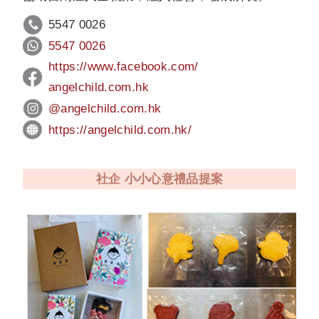
5547 0026
5547 0026
https://www.facebook.com/
angelchild.com.hk
@angelchild.com.hk
https://angelchild.
com.hk/
社企 小小心意禮品提案