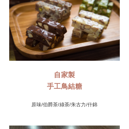
自家製
手工鳥結糖
原味/伯爵茶/綠茶/朱古力/什錦