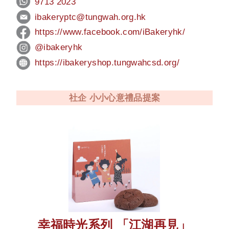
9713 2023
ibakeryptc
@tungwah.org.hk
https://www.facebook.com/
iBakeryhk/
@ibakeryhk
https://ibakeryshop.
tungwahcsd.org/
社企 小小心意禮品提案
幸福時光系列 「江湖再見」