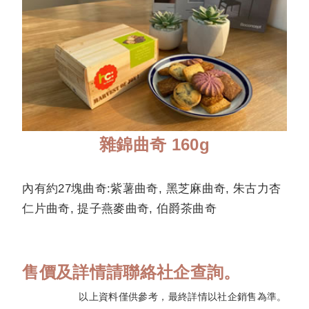
雜錦曲奇 160g
內有約27塊曲奇:紫薯曲奇, 黑芝麻曲奇, 朱古力杏
仁片曲奇, 提子燕麥曲奇, 伯爵茶曲奇
售價及詳情請聯絡社企查詢。
以上資料僅供參考，最終詳情以社企銷售為準。