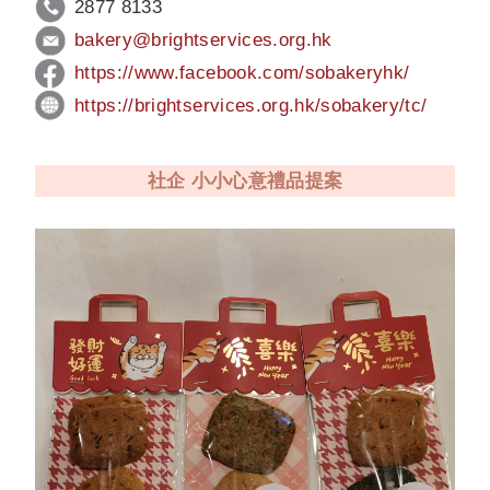
2877 8133
bakery
@brightservices.org.hk
https://www.facebook.com/
sobakeryhk/
https://brightservices.org.hk/
sobakery/tc/
社企 小小心意禮品提案