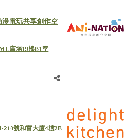
 青年動漫電玩共享創作空
ML廣場19樓B1室
-210號和富大廈4樓2B