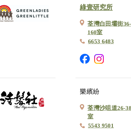
綠壹研究所
荃灣白田壩街36
160室
6653 6483
樂繽紛
荃灣沙咀道26-38
室
5543 9501