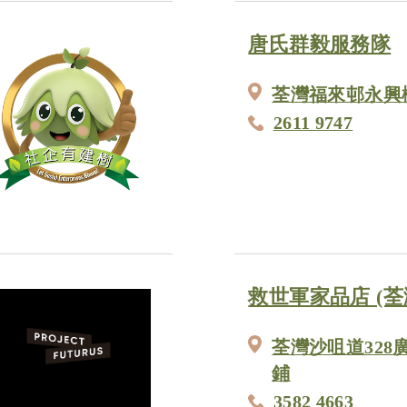
唐氏群毅服務隊
荃灣福來邨永興樓
2611 9747
救世軍家品店 (荃
荃灣沙咀道328
鋪
3582 4663