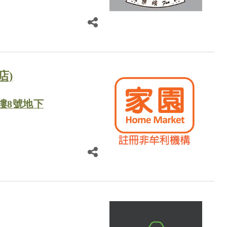
店)
樓8號地下