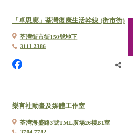
「卓思廊」荃灣復康生活幹線 (街市街)
荃灣街市街150號地下
3111 2386
樂言社動畫及媒體工作室
荃灣海盛路3號TML廣場26樓B1室
3704 7782