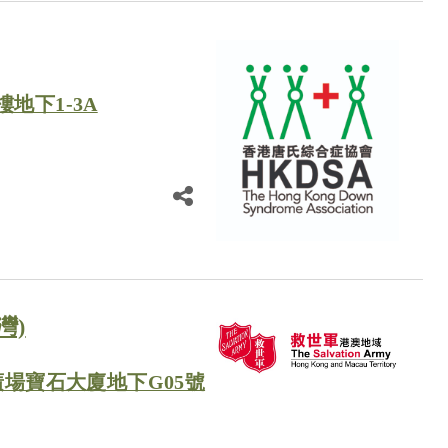
地下1-3A
灣)
廣場寶石大廈地下G05號