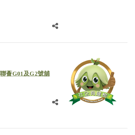
 聯薈G01及G2號舖