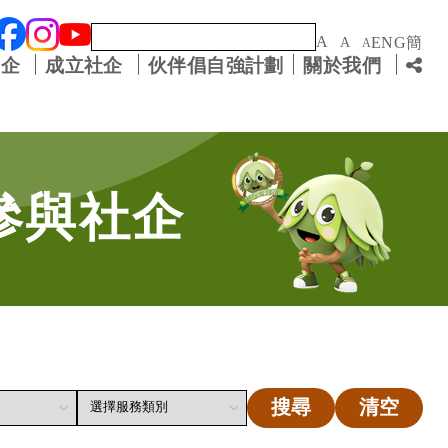
關鍵字
A
ENG
簡
A
A
社企
成立社企
伙伴倡自強計劃
關於我們
參與社企
搜尋
清空