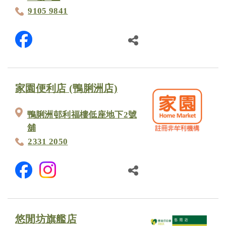
9105 9841
家園便利店 (鴨脷洲店)
鴨脷洲邨利福樓低座地下2號
舖
2331 2050
悠閒坊旗艦店