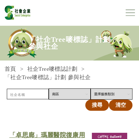
跳到內容
「社企Tree嘜標誌」計劃
參與社企
首頁
社企Tree嘜標誌計劃
「社企Tree嘜標誌」計劃 參與社企
搜尋
清空
「卓思廊」瑪麗醫院復康用