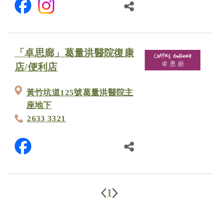
「卓思廊」葛量洪醫院復康
店/便利店
黃竹坑道125號葛量洪醫院主
座地下
2633 3321
1