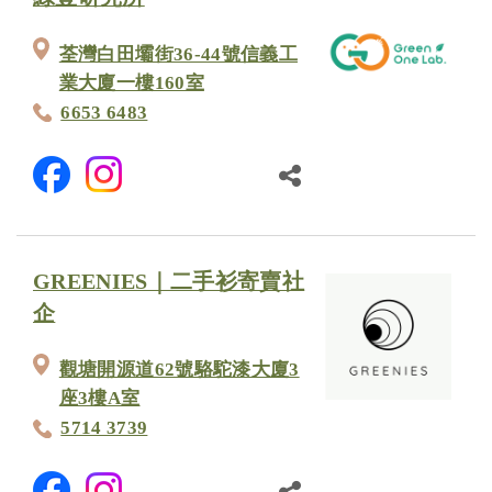
荃灣白田壩街36-44號信義工
業大廈一樓160室
6653 6483
GREENIES｜二手衫寄賣社
企
觀塘開源道62號駱駝漆大廈3
座3樓A室
5714 3739