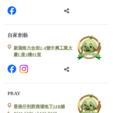
自家創藝
新蒲崗六合街2-4號中興工業大
廈C座3樓01室
PRAY
香港仔利群商場地下24B舖