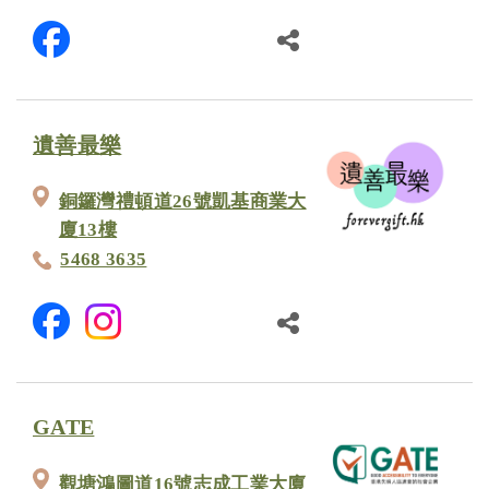
遺善最樂
銅鑼灣禮頓道26號凱基商業大
廈13樓
5468 3635
GATE
觀塘鴻圖道16號志成工業大廈