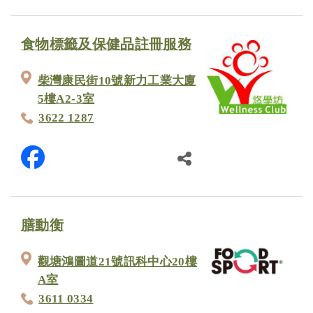
食物標籤及保健品註冊服務
柴灣康民街10號新力工業大廈
5樓A2-3室
3622 1287
膳動衡
觀塘鴻圖道21號訊科中心20樓
A室
3611 0334