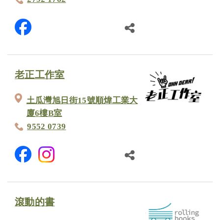
老正工作室
土瓜灣旭日街15號順煒工業大
廈6樓B室
9552 0739
滾動的書