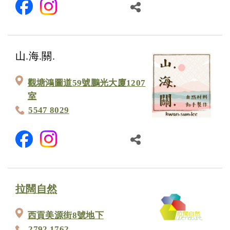
山.海.關.
觀塘鴻圖道59號鵬光大廈1207
室
5547 8029
拉闊自然
西貢美源街8號地下
2792 1762