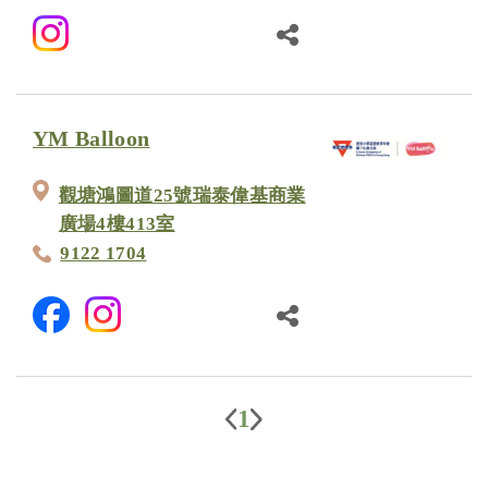
YM Balloon
觀塘鴻圖道25號瑞泰偉基商業
廣場4樓413室
9122 1704
1