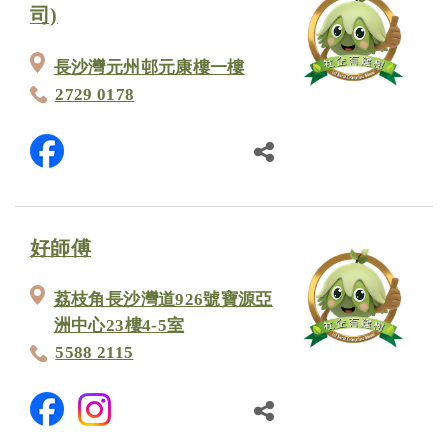
司)
長沙灣元州邨元康樓一樓
2729 0178
好師傅
荔枝角長沙灣道926號寶源亞
洲中心23樓4-5室
5588 2115