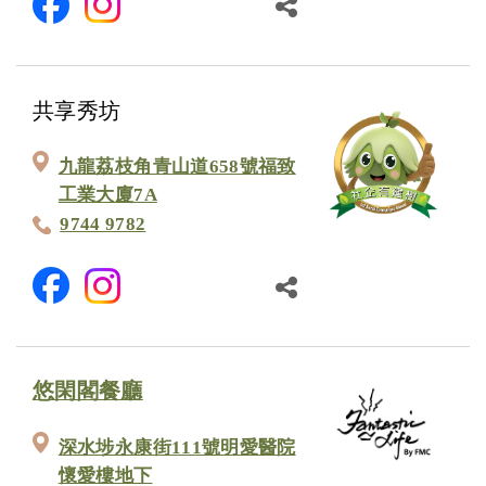
共享秀坊
九龍荔枝角青山道658號福致
工業大廈7A
9744 9782
悠閑閣餐廳
深水埗永康街111號明愛醫院
懷愛樓地下