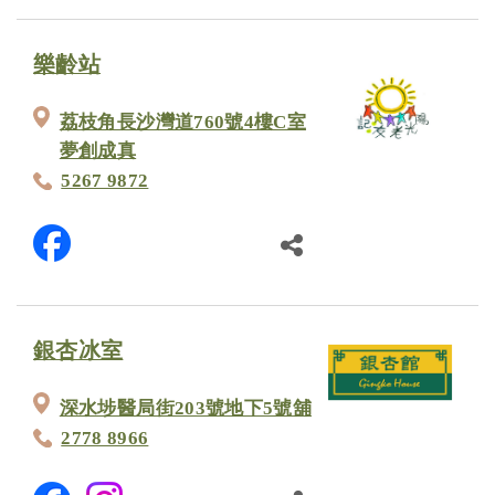
樂齡站
荔枝角長沙灣道760號4樓C室
夢創成真
5267 9872
銀杏冰室
深水埗醫局街203號地下5號舖
2778 8966