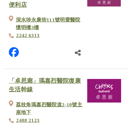
便利店
深水埗永康街111號明愛醫院
懷明樓3樓
2242 6313
「卓思廊」瑪嘉烈醫院復康
生活幹線
荔枝角瑪嘉烈醫院道2-10號主
座地下
2488 2123