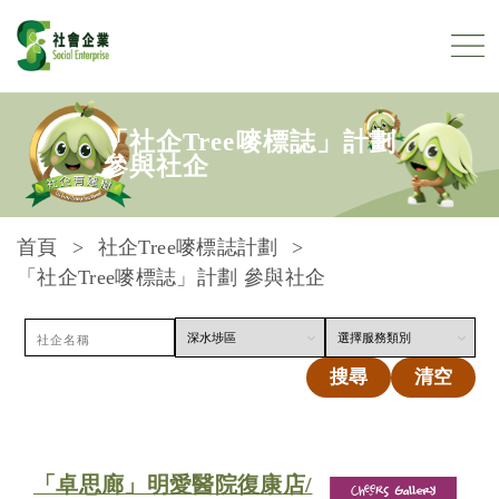
跳到內容
「社企Tree嘜標誌」計劃
參與社企
首頁
社企Tree嘜標誌計劃
「社企Tree嘜標誌」計劃 參與社企
搜尋
清空
「卓思廊」明愛醫院復康店/