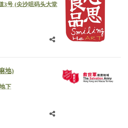
3号 (尖沙咀码头大堂
麻地)
A地下