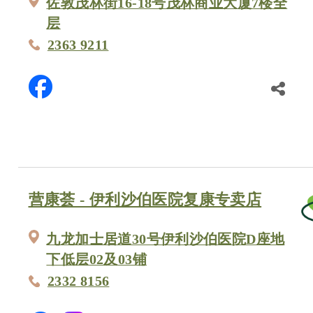
佐敦茂林街16-18号茂林商业大厦7楼全
层
2363 9211
营康荟 - 伊利沙伯医院复康专卖店
九龙加士居道30号伊利沙伯医院D座地
下低层02及03铺
2332 8156