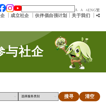
关键字
A
ENG
繁
A
A
社企
成立社企
伙伴倡自强计划
关于我们
参与社企
搜寻
清空