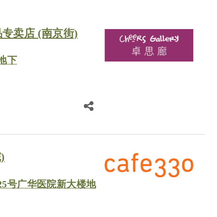
专卖店 (南京街)
地下
)
25号广华医院新大楼地