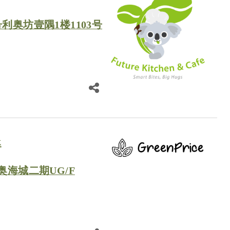
利奥坊壹隅1楼1103号
k
奥海城二期UG/F