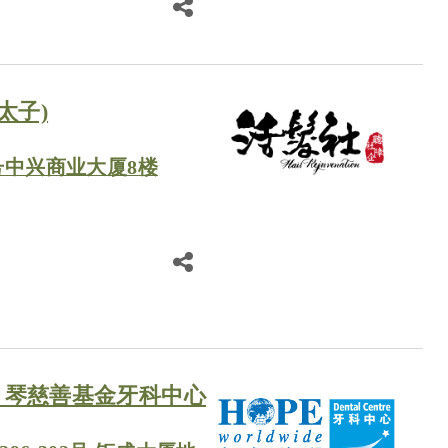
太子)
号中兴商业大厦8楼
月琴慈善基金牙科中心