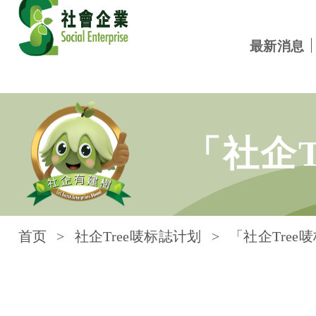
最新消息
跳到内容
「社企
首页
社企Tree唛标誌计划
「社企Tree