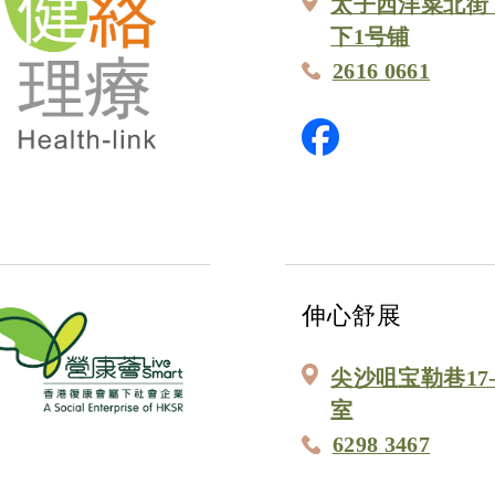
太子西洋菜北街 2
下1号铺
2616 0661
伸心舒展
尖沙咀宝勒巷17
室
6298 3467