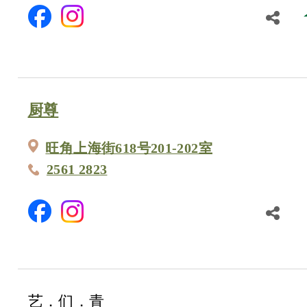
厨尊
旺角上海街618号201-202室
2561 2823
艺．们．青