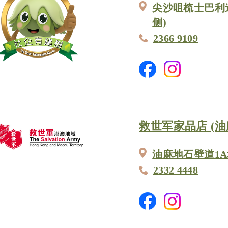
尖沙咀梳士巴利道
侧)
2366 9109
救世军家品店 (油
油麻地石壁道1
2332 4448