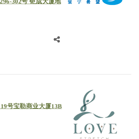
96-302号 钜成大厦地
-19号宝勒商业大厦13B