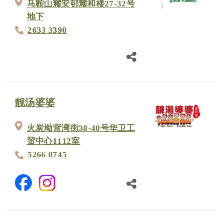
马鞍山耀安邨耀和楼27-32号
地下
2633 3390
靓汤婆婆
火炭坳背湾街38-40号华卫工
贸中心1112室
5266 0745