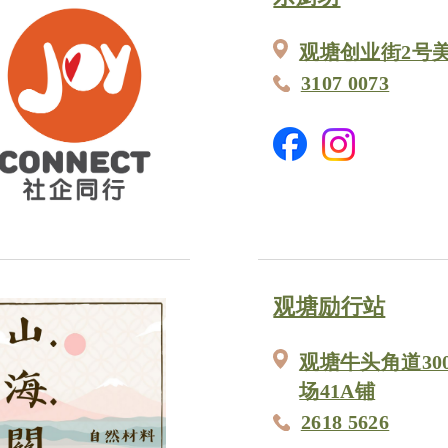
观塘创业街2号
3107 0073
观塘励行站
观塘牛头角道30
场41A铺
2618 5626