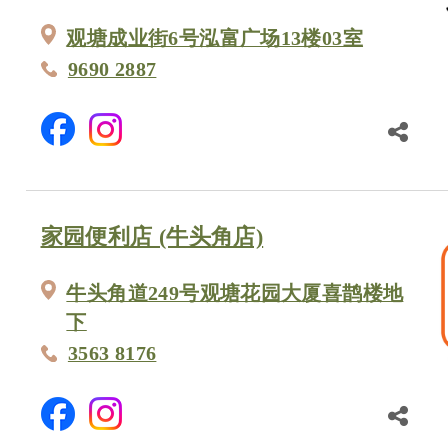
观塘成业街6号泓富广场13楼03室
9690 2887
家园便利店 (牛头角店)
牛头角道249号观塘花园大厦喜鹊楼地
下
3563 8176