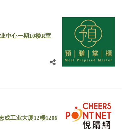
业中心一期10楼R室
志成工业大厦12楼1206