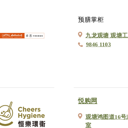
预膳掌柜
九龙观塘 观塘工
9846 1103
悦购网
观塘鸿图道16号
室