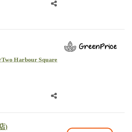
o Harbour Square
店)