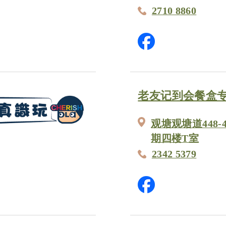
2710 8860
老友记到会餐盒
观塘观塘道448
期四楼T室
2342 5379