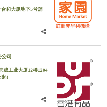
号合和大厦地下5号舖
限公司
志成工业大厦12楼1204
日起)