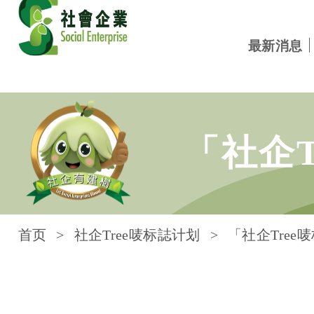
最新消息
跳到内容
「社企
首页
社企Tree唛标誌计划
「社企Tree