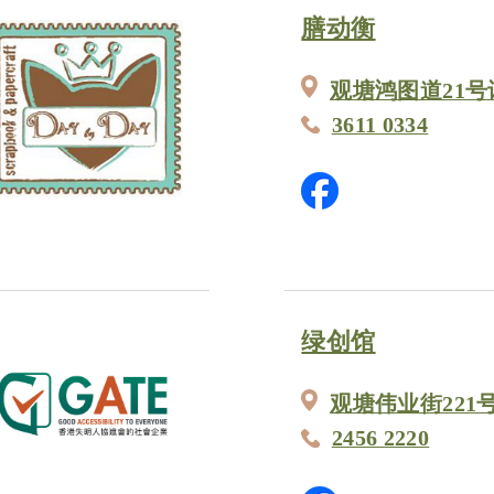
膳动衡
观塘鸿图道21号
3611 0334
绿创馆
观塘伟业街221
2456 2220