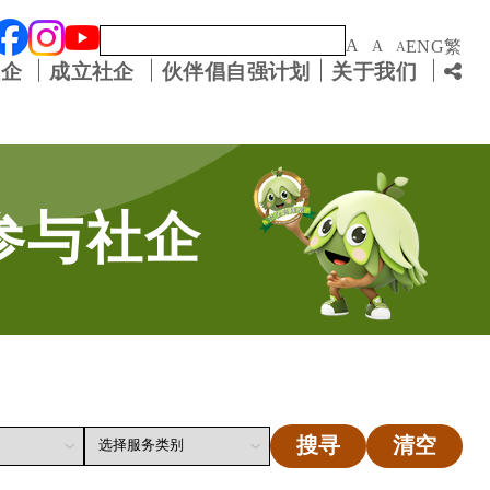
关键字
A
ENG
繁
A
A
社企
成立社企
伙伴倡自强计划
关于我们
参与社企
搜寻
清空