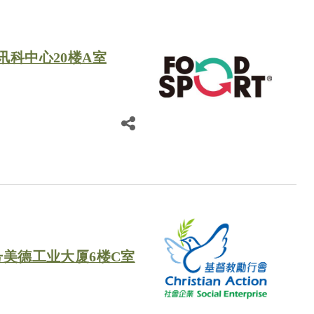
讯科中心20楼A室
号美德工业大厦6楼C室