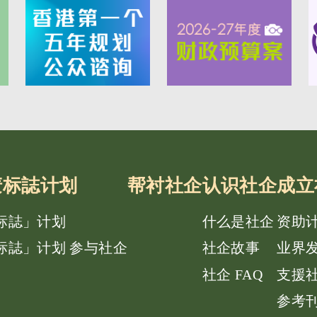
e唛标誌计划
帮衬社企
认识社企
成立
唛标誌」计划
什么是社企
资助
唛标誌」计划 参与社企
社企故事
业界
社企 FAQ
支援
参考