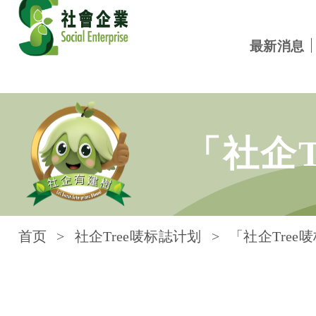
最新消息
跳到内容
「社企
首页
社企Tree唛标誌计划
「社企Tree