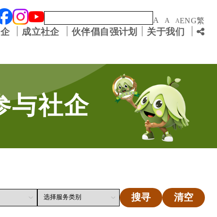
关键字
A
ENG
繁
A
A
社企
成立社企
伙伴倡自强计划
关于我们
参与社企
搜寻
清空