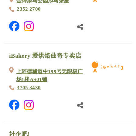
金钟添马公园添马茶座
2352 2700
iBakery 爱烘焙曲奇专卖店
上环德辅道中199号无限极广
场1楼AS01铺
3705 3430
社企吧!