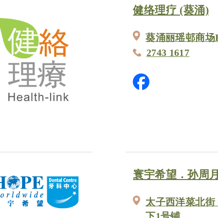
健络理疗 (葵涌)
葵涌丽瑶邨商场R
2743 1617
寰宇希望．孙周
太子西洋菜北街 2
下1号铺