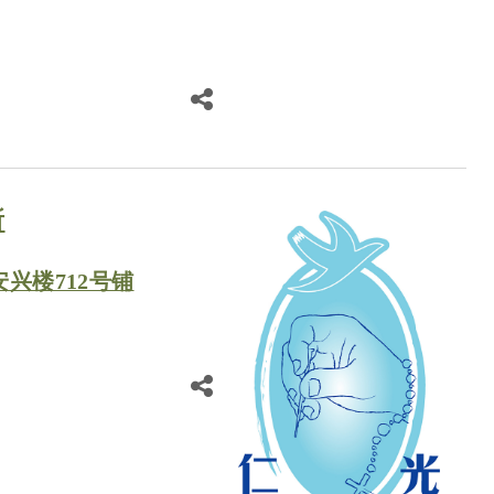
所
安兴楼712号铺