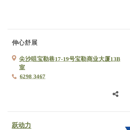
伸心舒展
尖沙咀宝勒巷17-19号宝勒商业大厦13B
室
6298 3467
跃动力