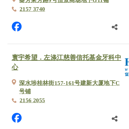
葵芳荣芳路9号恒景商场地下G11铺
2157 3740
寰宇希望．左涤江慈善信托基金牙科中
心
深水埗桂林街157-161号建新大厦地下C
号铺
2156 2055