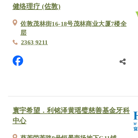
健络理疗 (佐敦)
佐敦茂林街16-18号茂林商业大厦7楼全
层
2363 9211
寰宇希望．利铭泽黄瑶璧慈善基金牙科
中心