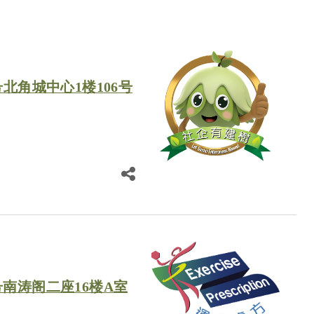
号北角城中心1楼106号
南涛阁二座16楼A室