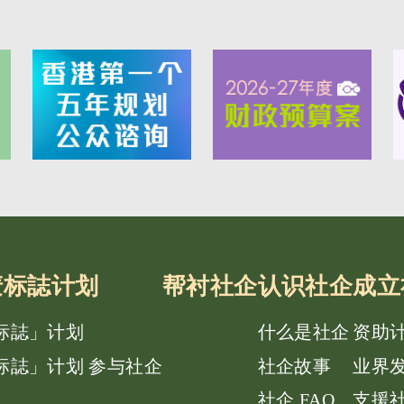
e唛标誌计划
帮衬社企
认识社企
成立
唛标誌」计划
什么是社企
资助
唛标誌」计划 参与社企
社企故事
业界
社企 FAQ
支援