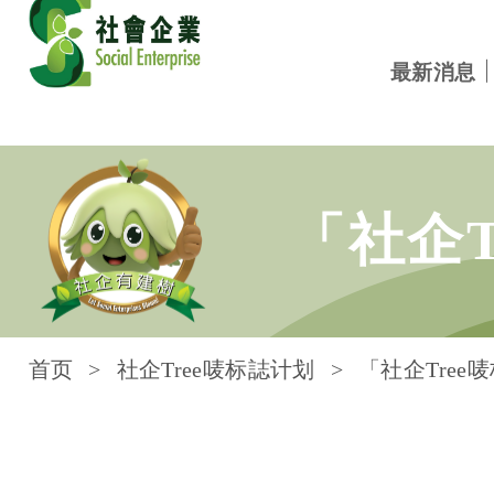
最新消息
跳到内容
「社企
首页
社企Tree唛标誌计划
「社企Tree