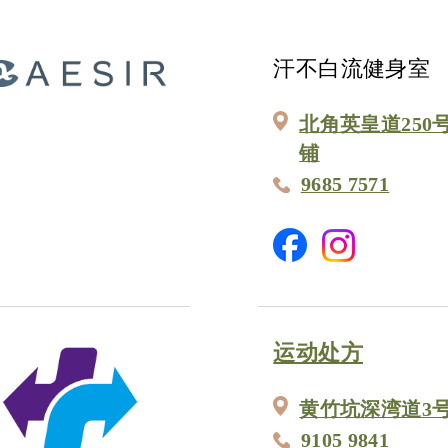
汗不白流健身室
北角英皇道250
铺
9685 7571
运动处方
黄竹坑深湾道3号
9105 9841