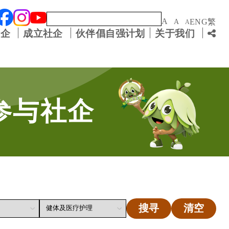
关键字
A
ENG
繁
A
A
社企
成立社企
伙伴倡自强计划
关于我们
参与社企
搜寻
清空