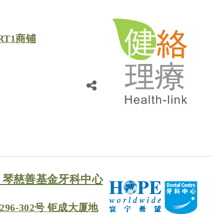
T1商铺
月琴慈善基金牙科中心
96-302号 钜成大厦地