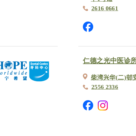
2616 0661
仁德之光中医诊
柴湾兴华(二)邨
2556 2336