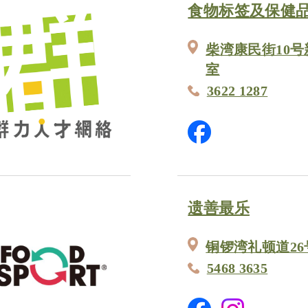
食物标签及保健
柴湾康民街10号
室
3622 1287
遗善最乐
铜锣湾礼顿道26
5468 3635