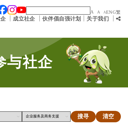
关键字
A
ENG
繁
A
A
社企
成立社企
伙伴倡自强计划
关于我们
参与社企
搜寻
清空