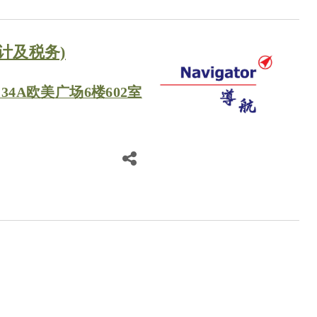
计及税务)
34A欧美广场6楼602室