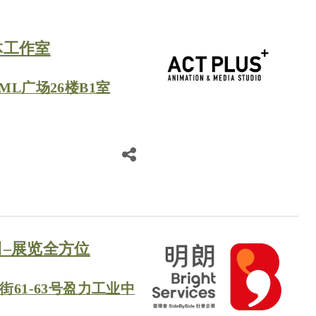
体工作室
ML广场26楼B1室
–展览全方位
街61-63号盈力工业中