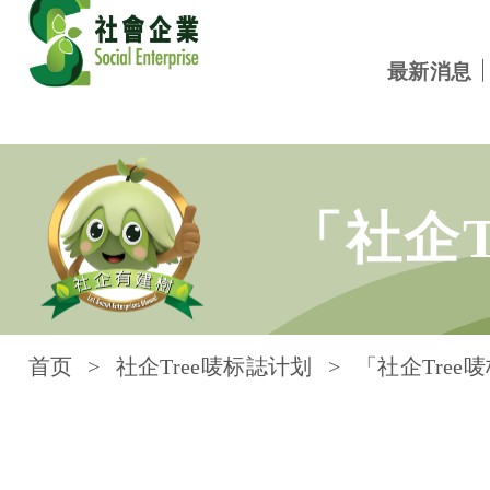
最新消息
跳到内容
「社企
首页
社企Tree唛标誌计划
「社企Tree