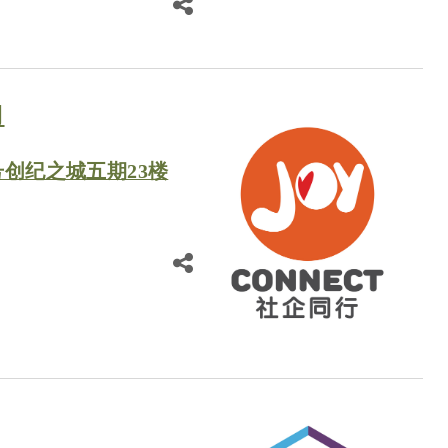
司
号创纪之城五期23楼