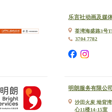
乐言社动画及媒
荃湾海盛路3号T
3704 7782
明朗服务有限公司
沙田火炭 坳背湾
心11楼14-15室