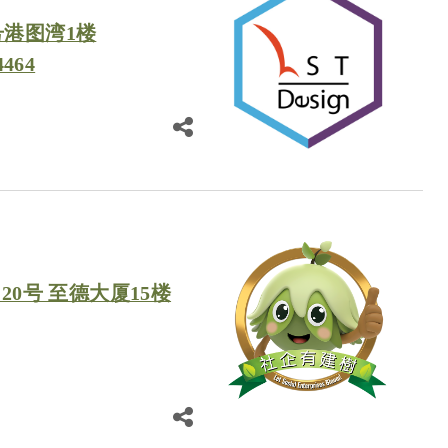
号港图湾1楼
4464
20号 至德大厦15楼