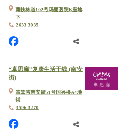
薄扶林道102号玛丽医院K座地
下
2633 3035
“卓思廊”复康生活干线 (南安
街)
筲箕湾南安街51号国兴楼A4地
铺
3596 3270