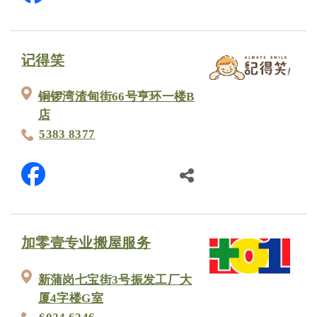
记得笑
铜锣湾渣甸街66号亨环一楼B
店
5383 8377
加零壹专业搬屋服务
新蒲岗七宝街3号振发工厂大
厦4字楼G室