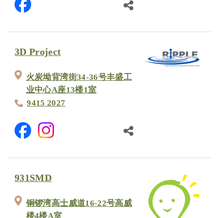
3D Project
火炭坳背湾街34-36号丰盛工
业中心A座13楼1室
9415 2027
931SMD
铜锣湾高士威道16-22号高威
楼4楼A室