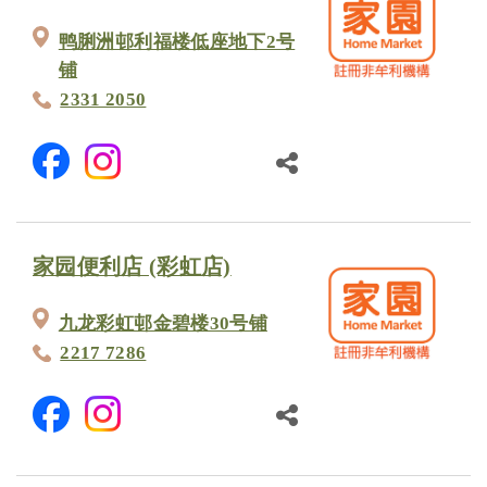
鸭脷洲邨利福楼低座地下2号
铺
2331 2050
家园便利店 (彩虹店)
九龙彩虹邨金碧楼30号铺
2217 7286