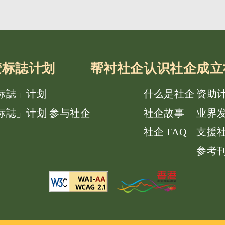
e唛标誌计划
帮衬社企
认识社企
成立
唛标誌」计划
什么是社企
资助
唛标誌」计划 参与社企
社企故事
业界
社企 FAQ
支援
参考