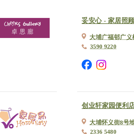
妥安心 - 家居照
大埔广福邨广义楼地
3590 9220
创业轩家园便利店 
大埔怀义街8号
2336 5480