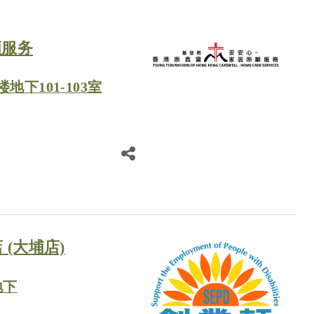
顾服务
下101-103室
(大埔店)
地下