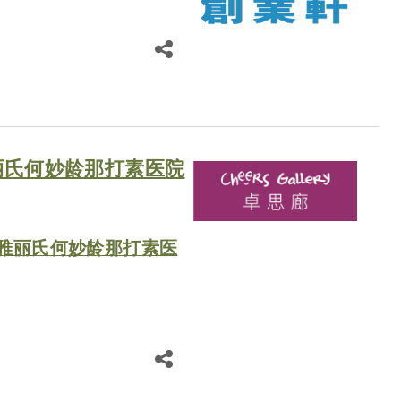
丽氏何妙龄那打素医院
号雅丽氏何妙龄那打素医