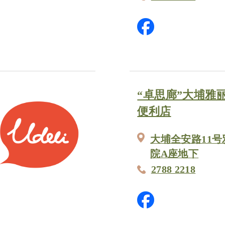
“卓思廊”大埔雅
便利店
大埔全安路11
院A座地下
2788 2218