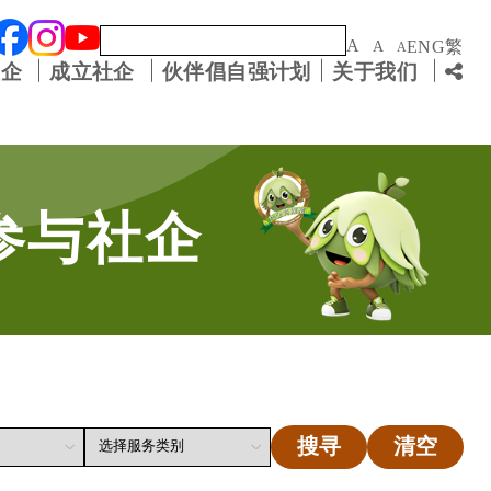
关键字
A
ENG
繁
A
A
社企
成立社企
伙伴倡自强计划
关于我们
参与社企
搜寻
清空