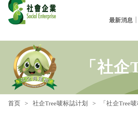
最新消息
跳到内容
「社企
首页
社企Tree唛标誌计划
「社企Tree